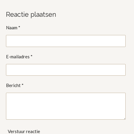
e
e
h
e
l
e
a
l
e
l
r
e
Reactie plaatsen
n
e
n
Naam *
E-mailadres *
Bericht *
Verstuur reactie